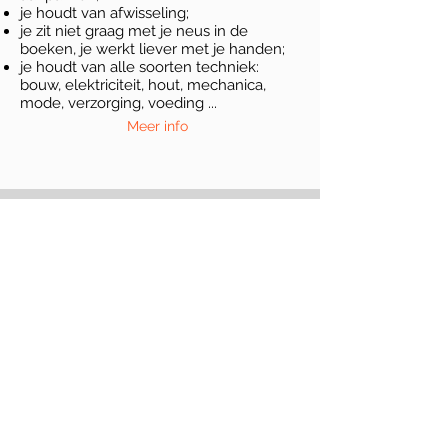
je houdt van afwisseling;
je zit niet graag met je neus in de
boeken, je werkt liever met je handen;
je houdt van alle soorten techniek:
bouw, elektriciteit, hout, mechanica,
mode, verzorging, voeding ...
Meer info
2e leerjaar A
Vervolgtraject van het eerste jaar A.
Meer info
2e leerjaar B
Je kiest je ontdekkingstraject van 12