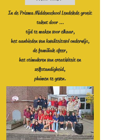
In de Prizma Middenschool Lendelede groeit
talent door ...
tijd te maken voor elkaar,
het aanbieden van kwaliteitsvol onderwijs,
de familiale sfeer,
het stimuleren van creativiteit en
zelfstandigheid,
pluimen te geven.