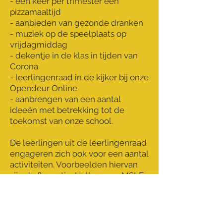
- een keer per trimester een
pizzamaaltijd
- aanbieden van gezonde dranken
- muziek op de speelplaats op
vrijdagmiddag
- dekentje in de klas in tijden van
Corona
- leerlingenraad in de kijker bij onze
Opendeur Online
- aanbrengen van een aantal
ideeën met betrekking tot de
toekomst van onze school.
De leerlingen uit de leerlingenraad
engageren zich ook voor een aantal
activiteiten. Voorbeelden hiervan
zijn de fluoactie, Halloween, MSLE
Fuift! (in samenwerking met de
ouderraad)
De leerlingenraad overlegt in