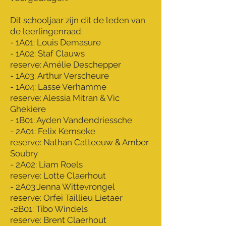
Dit schooljaar zijn dit de leden van
de leerlingenraad:
- 1A01: Louis Demasure
- 1A02: Staf Clauws
reserve: Amélie Deschepper
- 1A03: Arthur Verscheure
- 1A04: Lasse Verhamme
reserve: Alessia Mitran & Vic
Ghekiere
- 1B01: Ayden Vandendriessche
- 2A01: Felix Kemseke
reserve: Nathan Catteeuw & Amber
Soubry
- 2A02: Liam Roels
reserve: Lotte Claerhout
- 2A03:Jenna Wittevrongel
reserve: Orfei Taillieu Lietaer
-2B01: Tibo Windels
reserve: Brent Claerhout